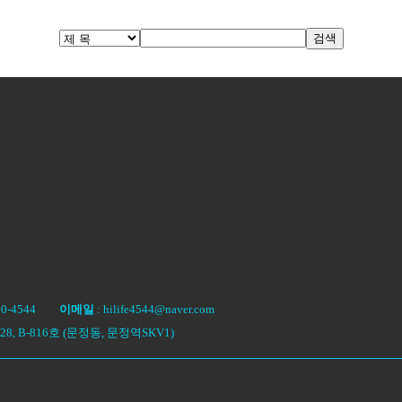
검색
-400-4544
이메일
: hilife4544@naver.com
, B-816호 (문정동, 문정역SKV1)