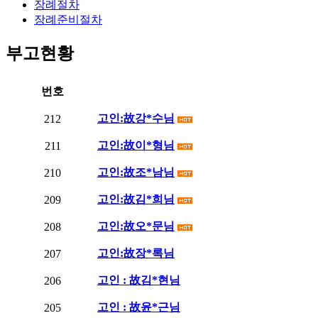
장례절차
장례준비절차
부고현황
번호
고인:故강*수님
212
고인:故이*형님
211
고인:故조*남님
210
고인:故김*희님
209
고인:故오*문님
208
고인:故장*록님
207
고인 : 故김*현님
206
고인 : 故윤*근님
205