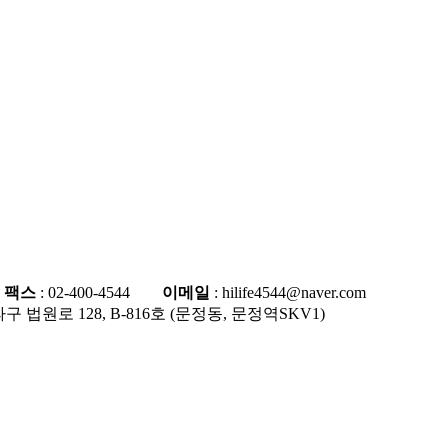
4
팩스
: 02-400-4544
이메일
: hilife4544@naver.com
 법원로 128, B-816호 (문정동, 문정역SKV1)